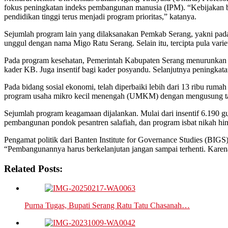
fokus peningkatan indeks pembangunan manusia (IPM). “Kebijakan b
pendidikan tinggi terus menjadi program prioritas,” katanya.
Sejumlah program lain yang dilaksanakan Pemkab Serang, yakni pada 
unggul dengan nama Migo Ratu Serang. Selain itu, tercipta pula vari
Pada program kesehatan, Pemerintah Kabupaten Serang menurunkan b
kader KB. Juga insentif bagi kader posyandu. Selanjutnya peningkat
Pada bidang sosial ekonomi, telah diperbaiki lebih dari 13 ribu rum
program usaha mikro kecil menengah (UMKM) dengan mengusung ta
Sejumlah program keagamaan dijalankan. Mulai dari insentif 6.190 gu
pembangunan pondok pesantren salafiah, dan program isbat nikah hing
Pengamat politik dari Banten Institute for Governance Studies (BIG
“Pembangunannya harus berkelanjutan jangan sampai terhenti. Karena 
Related Posts:
Purna Tugas, Bupati Serang Ratu Tatu Chasanah…