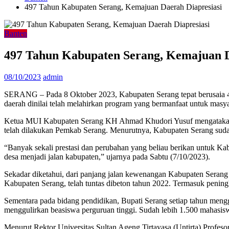
497 Tahun Kabupaten Serang, Kemajuan Daerah Diapresiasi
Banten
497 Tahun Kabupaten Serang, Kemajuan D
08/10/2023
admin
SERANG – Pada 8 Oktober 2023, Kabupaten Serang tepat berusaia 497 
daerah dinilai telah melahirkan program yang bermanfaat untuk masya
Ketua MUI Kabupaten Serang KH Ahmad Khudori Yusuf mengatakan,
telah dilakukan Pemkab Serang. Menurutnya, Kabupaten Serang sud
“Banyak sekali prestasi dan perubahan yang beliau berikan untuk Kabu
desa menjadi jalan kabupaten,” ujarnya pada Sabtu (7/10/2023).
Sekadar diketahui, dari panjang jalan kewenangan Kabupaten Serang
Kabupaten Serang, telah tuntas dibeton tahun 2022. Termasuk penin
Sementara pada bidang pendidikan, Bupati Serang setiap tahun meng
menggulirkan beasiswa perguruan tinggi. Sudah lebih 1.500 mahasis
Menurut Rektor Universitas Sultan Ageng Tirtayasa (Untirta) Prof