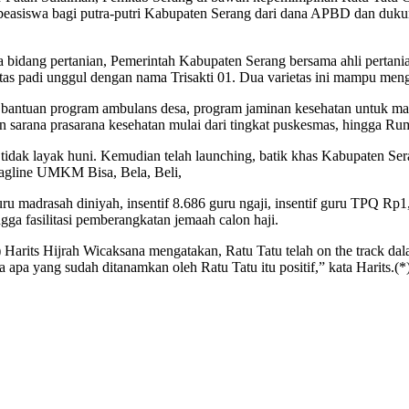
easiswa bagi putra-putri Kabupaten Serang dari dana APBD dan dukun
bidang pertanian, Pemerintah Kabupaten Serang bersama ahli pertania
etas padi unggul dengan nama Trisakti 01. Dua varietas ini mampu meng
antuan program ambulans desa, program jaminan kesehatan untuk masy
an sarana prasarana kesehatan mulai dari tingkat puskesmas, hingga R
ah tidak layak huni. Kemudian telah launching, batik khas Kabupaten 
gline UMKM Bisa, Bela, Beli,
ru madrasah diniyah, insentif 8.686 guru ngaji, insentif guru TPQ Rp1
ga fasilitasi pemberangkatan jemaah calon haji.
S) Harits Hijrah Wicaksana mengatakan, Ratu Tatu telah on the track 
apa yang sudah ditanamkan oleh Ratu Tatu itu positif,” kata Harits.(*