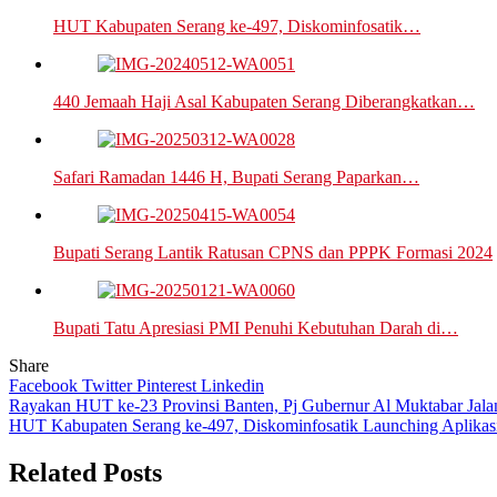
HUT Kabupaten Serang ke-497, Diskominfosatik…
440 Jemaah Haji Asal Kabupaten Serang Diberangkatkan…
Safari Ramadan 1446 H, Bupati Serang Paparkan…
Bupati Serang Lantik Ratusan CPNS dan PPPK Formasi 2024
Bupati Tatu Apresiasi PMI Penuhi Kebutuhan Darah di…
Share
Facebook
Twitter
Pinterest
Linkedin
Navigasi
Rayakan HUT ke-23 Provinsi Banten, Pj Gubernur Al Muktabar Jala
HUT Kabupaten Serang ke-497, Diskominfosatik Launching Aplikasi
pos
Related Posts