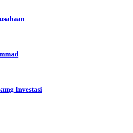
rusahaan
hammad
ung Investasi