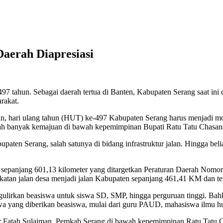
aerah Diapresiasi
tahun. Sebagai daerah tertua di Banten, Kabupaten Serang saat ini d
rakat.
 hari ulang tahun (HUT) ke-497 Kabupaten Serang harus menjadi m
ah banyak kemajuan di bawah kepemimpinan Bupati Ratu Tatu Chasan
paten Serang, salah satunya di bidang infrastruktur jalan. Hingga bel
 sepanjang 601,13 kilometer yang ditargetkan Peraturan Daerah Nomor
gkatan jalan desa menjadi jalan Kabupaten sepanjang 461,41 KM dan t
gulirkan beasiswa untuk siswa SD, SMP, hingga perguruan tinggi. Bah
wa yang diberikan beasiswa, mulai dari guru PAUD, mahasiswa ilmu h
esor Fatah Sulaiman, Pemkab Serang di bawah kepemimpinan Ratu Tatu