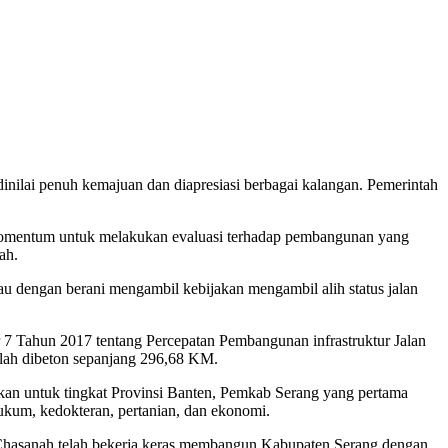
inilai penuh kemajuan dan diapresiasi berbagai kalangan. Pemerintah
omentum untuk melakukan evaluasi terhadap pembangunan yang
ah.
iau dengan berani mengambil kebijakan mengambil alih status jalan
 7 Tahun 2017 tentang Percepatan Pembangunan infrastruktur Jalan
elah dibeton sepanjang 296,68 KM.
kan untuk tingkat Provinsi Banten, Pemkab Serang yang pertama
ukum, kedokteran, pertanian, dan ekonomi.
 Chasanah telah bekerja keras membangun Kabupaten Serang dengan