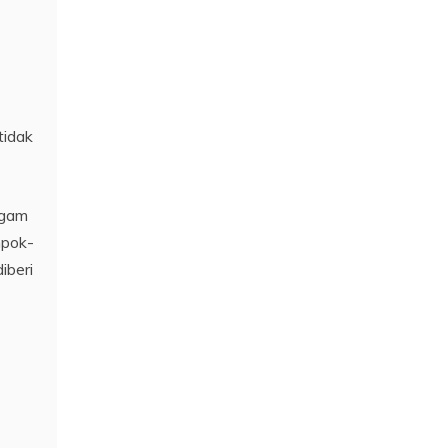
tidak
agam
mpok-
iberi