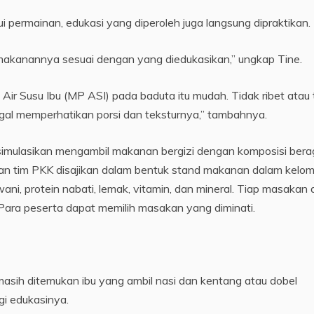
i permainan, edukasi yang diperoleh juga langsung dipraktikan.
l makanannya sesuai dengan yang diedukasikan,” ungkap Tine.
 Susu Ibu (MP ASI) pada baduta itu mudah. Tidak ribet atau 
gal memperhatikan porsi dan teksturnya,” tambahnya.
isimulasikan mengambil makanan bergizi dengan komposisi ber
sakan tim PKK disajikan dalam bentuk stand makanan dalam kelo
ani, protein nabati, lemak, vitamin, dan mineral. Tiap masakan d
Para peserta dapat memilih masakan yang diminati.
masih ditemukan ibu yang ambil nasi dan kentang atau dobel
gi edukasinya.