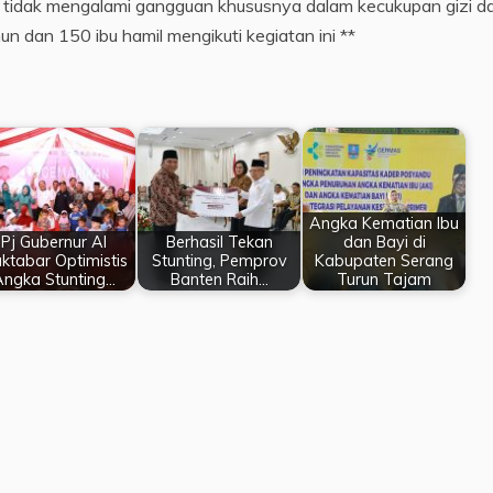
k tidak mengalami gangguan khususnya dalam kecukupan gizi d
n dan 150 ibu hamil mengikuti kegiatan ini **
Angka Kematian Ibu
Pj Gubernur Al
Berhasil Tekan
dan Bayi di
ktabar Optimistis
Stunting, Pemprov
Kabupaten Serang
Angka Stunting…
Banten Raih…
Turun Tajam