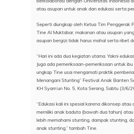
berkolaborasi dengan Universitas Indonesia
atau asupan untuk anak dan edukasi serta p
Seperti diungkap oleh Ketua Tim Penggerak 
Tine Al Muktabar, makanan atau asupan yang
asupan bergizi tidak harus mahal serta ribet
“Hari ini ada dua kegiatan utama. Yakni eduka
Juga ada pemeriksaan-pemeriksaan untuk ibu
ungkap Tine usai mengamati praktik pemberi
Menangani Stunting” Festival Anak Banten Seh
KH Syam’un No. 5, Kota Serang, Sabtu (3/6/2
“Edukasi kali ini spesial karena dikonsep atau
memiliki anak baduta (bawah dua tahun) atau 
lebih memahami stunting, dampak stunting, 
anak stunting,” tambah Tine.