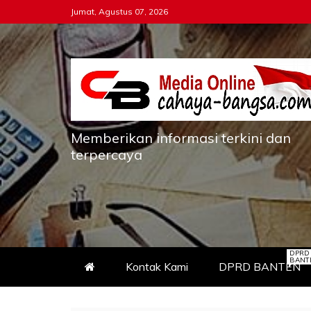
Skip
Jumat, Agustus 07, 2026
to
content
Memberikan informasi terkini dan
terpercaya
DPRD
BANT
Kontak Kami
DPRD BANTEN