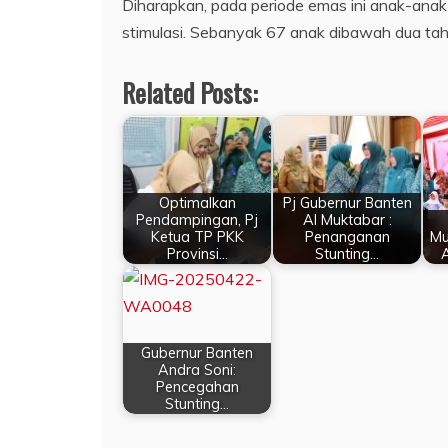
Diharapkan, pada periode emas ini anak-ana
stimulasi. Sebanyak 67 anak dibawah dua tahu
Related Posts:
Optimalkan
Pj Gubernur Banten
Pendampingan, Pj
Al Muktabar :
Ketua TP PKK
Penanganan
Mu
Provinsi…
Stunting…
Gubernur Banten
Andra Soni:
Pencegahan
Stunting…