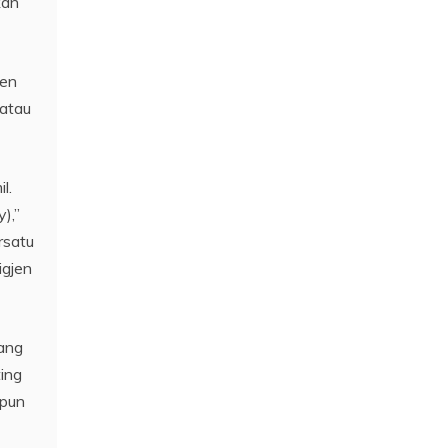
kan
ten
 atau
l.
),”
rsatu
igjen
yang
ting
upun