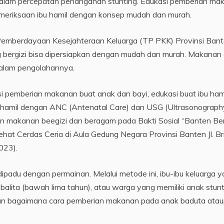
 dalam percepatan penanganan stunting. Edukasi pemberian ma
emeriksaan ibu hamil dengan konsep mudah dan murah.
Pemberdayaan Kesejahteraan Keluarga (TP PKK) Provinsi Ban
 bergizi bisa dipersiapkan dengan mudah dan murah. Makanan
 dalam pengolahannya.
si pemberian makanan buat anak dan bayi, edukasi buat ibu hami
 hamil dengan ANC (Antenatal Care) dan USG (Ultrasonography
an makanan beegizi dan beragam pada Bakti Sosial “Banten Be
at Cerdas Ceria di Aula Gedung Negara Provinsi Banten Jl. Br
023).
 dipadu dengan permainan. Melalui metode ini, ibu-ibu keluarga 
balita (bawah lima tahun), atau warga yang memiliki anak stun
dan bagaimana cara pemberian makanan pada anak baduta ata