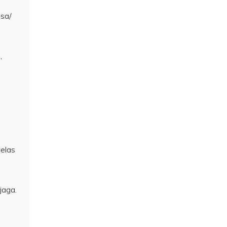
esa/
,
elas
jaga.