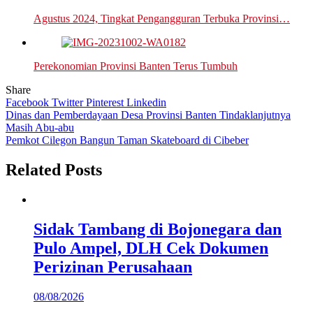
Agustus 2024, Tingkat Pengangguran Terbuka Provinsi…
Perekonomian Provinsi Banten Terus Tumbuh
Share
Facebook
Twitter
Pinterest
Linkedin
Navigasi
Dinas dan Pemberdayaan Desa Provinsi Banten Tindaklanjutnya
Masih Abu-abu
pos
Pemkot Cilegon Bangun Taman Skateboard di Cibeber
Related Posts
Sidak Tambang di Bojonegara dan
Pulo Ampel, DLH Cek Dokumen
Perizinan Perusahaan
08/08/2026