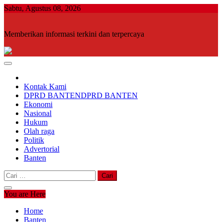
Skip
Sabtu, Agustus 08, 2026
to
content
Memberikan informasi terkini dan terpercaya
Kontak Kami
DPRD BANTEN
DPRD BANTEN
Ekonomi
Nasional
Hukum
Olah raga
Politik
Advertorial
Banten
Cari
untuk:
You are Here
Home
Banten