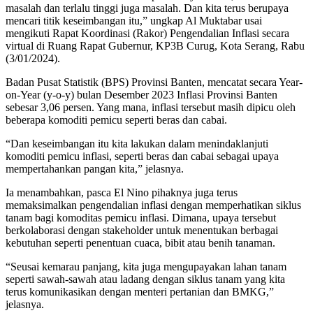
masalah dan terlalu tinggi juga masalah. Dan kita terus berupaya
mencari titik keseimbangan itu,” ungkap Al Muktabar usai
mengikuti Rapat Koordinasi (Rakor) Pengendalian Inflasi secara
virtual di Ruang Rapat Gubernur, KP3B Curug, Kota Serang, Rabu
(3/01/2024).
Badan Pusat Statistik (BPS) Provinsi Banten, mencatat secara Year-
on-Year (y-o-y) bulan Desember 2023 Inflasi Provinsi Banten
sebesar 3,06 persen. Yang mana, inflasi tersebut masih dipicu oleh
beberapa komoditi pemicu seperti beras dan cabai.
“Dan keseimbangan itu kita lakukan dalam menindaklanjuti
komoditi pemicu inflasi, seperti beras dan cabai sebagai upaya
mempertahankan pangan kita,” jelasnya.
Ia menambahkan, pasca El Nino pihaknya juga terus
memaksimalkan pengendalian inflasi dengan memperhatikan siklus
tanam bagi komoditas pemicu inflasi. Dimana, upaya tersebut
berkolaborasi dengan stakeholder untuk menentukan berbagai
kebutuhan seperti penentuan cuaca, bibit atau benih tanaman.
“Seusai kemarau panjang, kita juga mengupayakan lahan tanam
seperti sawah-sawah atau ladang dengan siklus tanam yang kita
terus komunikasikan dengan menteri pertanian dan BMKG,”
jelasnya.