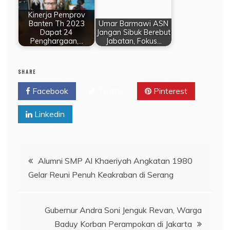
Kinerja Pemprov
Banten Th 2023
Umar Barmawi ASN
Dapat 24
Jangan Sibuk Berebut
Penghargaan,…
Jabatan, Fokus…
SHARE
Facebook
Twitter
Pinterest
Linkedin
Navigasi
Alumni SMP Al Khaeriyah Angkatan 1980
Gelar Reuni Penuh Keakraban di Serang
pos
Gubernur Andra Soni Jenguk Revan, Warga
Baduy Korban Perampokan di Jakarta