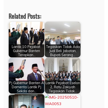
Related Posts:
Lantik 10 Pejabat
Tegaskan Tidak Ada
Gubernur Banten
Jual Beli Jabatan,
Terapkan…
Bupati Serang…
Pj Gubernur Banten A
Lantik Pejabat Eselon
Damenta Lantik Pj
2, Ratu Zakiyah
Sekda dan…
Tegaskan Tidak…