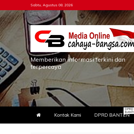
Skip
Sabtu, Agustus 08, 2026
to
content
Memberikan informasi terkini dan
terpercaya
DPRD
BANT
Kontak Kami
DPRD BANTEN