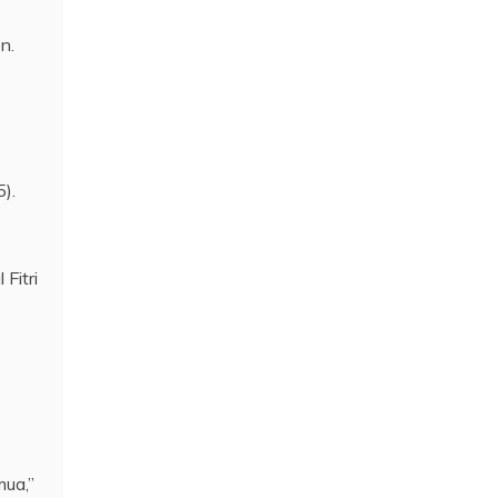
n.
).
Fitri
mua,”