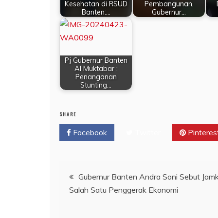
Kesehatan di RSUD
Pembangunan,
Banten:…
Gubernur…
Pj Gubernur Banten
Al Muktabar :
Penanganan
Stunting…
SHARE
Facebook
Twitter
Pinteres
Navigasi
Gubernur Banten Andra Soni Sebut Jamk
Salah Satu Penggerak Ekonomi
pos