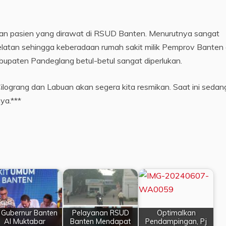
ngan pasien yang dirawat di RSUD Banten. Menurutnya sangat
elatan sehingga keberadaan rumah sakit milik Pemprov Banten 
upaten Pandeglang betul-betul sangat diperlukan.
ilograng dan Labuan akan segera kita resmikan. Saat ini sedan
ya.***
 Gubernur Banten
Pelayanan RSUD
Optimalkan
Al Muktabar
Banten Mendapat
Pendampingan, Pj