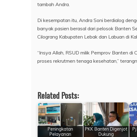
tambah Andra.
Di kesempatan itu, Andra Soni berdialog de
banyak pasien berasal dari pelosok Banten S
Cilograng Kabupaten Lebak dan Labuan di Kab
“Insya Allah, RSUD milik Pemprov Banten di C
proses rekrutmen tenaga kesehatan,” terangn
Related Posts:
Peningkatan
PKK Banten Digenjot
Pj
Pelayanan
Dukung