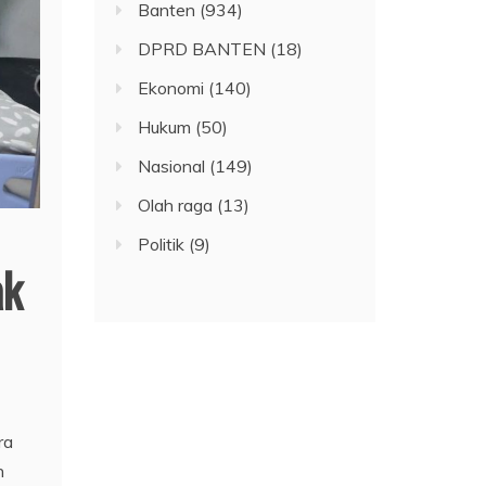
Banten
(934)
DPRD BANTEN
(18)
Ekonomi
(140)
Hukum
(50)
Nasional
(149)
Olah raga
(13)
Politik
(9)
ak
ra
h