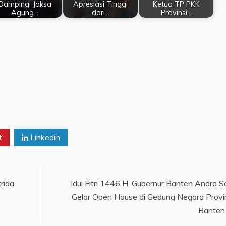
Dampingi Jaksa
Apresiasi Tinggi
Ketua TP PKK
Agung…
dari…
Provinsi…
t
Linkedin
rida
Idul Fitri 1446 H, Gubernur Banten Andra S
Gelar Open House di Gedung Negara Provi
Banten