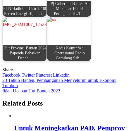
Pj Gubernur Banten Al
PLN Hadirkan Listrik 100
Muktabar Hadiri
Persen Energi Hijau di…
Peringatan HUT…
Hut Provinsi Banten 2024
Kadis Kominfo :
Bapenda Bebaskan
Operasional Radio
Denda…
Gemilang Sah…
Share
Facebook
Twitter
Pinterest
Linkedin
Navigasi
23 Tahun Banten, Pembangunan Menyeluruh untuk Ekonomi
Tumbuh
pos
Iklan Ucapan Hut Banten 2023
Related Posts
Untuk Meningkatkan PAD, Pemprov