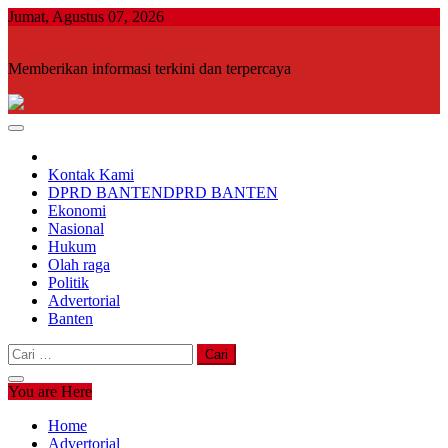
Skip
Jumat, Agustus 07, 2026
to
content
Memberikan informasi terkini dan terpercaya
Kontak Kami
DPRD BANTEN
DPRD BANTEN
Ekonomi
Nasional
Hukum
Olah raga
Politik
Advertorial
Banten
Cari
untuk:
You are Here
Home
Advertorial