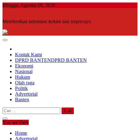
Skip
Minggu, Agustus 09, 2026
to
content
Memberikan informasi terkini dan terpercaya
Kontak Kami
DPRD BANTEN
DPRD BANTEN
Ekonomi
Nasional
Hukum
Olah raga
Politik
Advertorial
Banten
Cari
untuk:
You are Here
Home
Advertorial