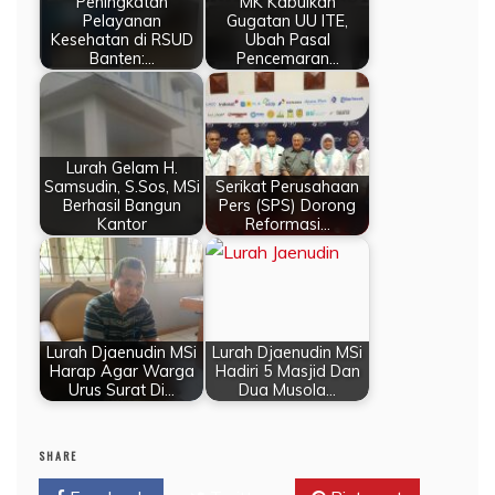
Peningkatan
MK Kabulkan
Pelayanan
Gugatan UU ITE,
Kesehatan di RSUD
Ubah Pasal
Banten:…
Pencemaran…
Lurah Gelam H.
Samsudin, S.Sos, MSi
Serikat Perusahaan
Berhasil Bangun
Pers (SPS) Dorong
Kantor
Reformasi…
Lurah Djaenudin MSi
Lurah Djaenudin MSi
Harap Agar Warga
Hadiri 5 Masjid Dan
Urus Surat Di…
Dua Musola…
SHARE