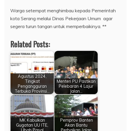
Warga setempat menghimbau kepada Pemerintah
kota Serang melalui Dinas Pekerjaan Umum agar
segera turun tangan untuk memperbaikinya. **
Related Posts:
Agustus 2024,
Tingkat
Menteri PU Pastikan
Pengangguran
Pelebaran 4 Lajur
Terbuka Provinsi…
Jalan…
MK Kabulkan
Pemprov Banten
Gugatan UU ITE,
Akan Bantu
Ubah Pasal
Perbaikan Jalan