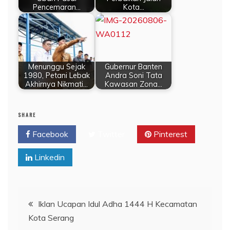
Pencemaran…
Kota…
Menunggu Sejak
Gubernur Banten
1980, Petani Lebak
Andra Soni Tata
Akhirnya Nikmati…
Kawasan Zona…
SHARE
Facebook
Twitter
Pinterest
Linkedin
Navigasi
Iklan Ucapan Idul Adha 1444 H Kecamatan
Kota Serang
pos