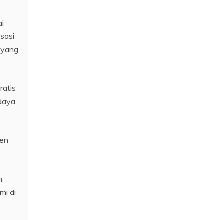
ai
isasi
 yang
ratis
 daya
ten
n
mi di