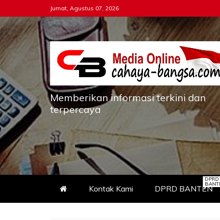
Skip
Jumat, Agustus 07, 2026
to
content
Memberikan informasi terkini dan
terpercaya
DPRD
BANT
Kontak Kami
DPRD BANTEN