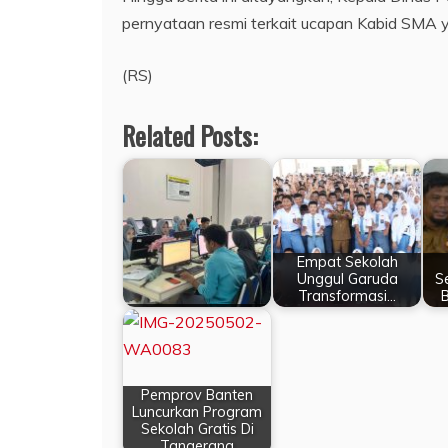
pernyataan resmi terkait ucapan Kabid SMA yan
(RS)
Related Posts:
Empat Sekolah
Unggul Garuda
S
Transformasi…
Pemprov Banten
Luncurkan Program
Sekolah Gratis Di
Tangerang