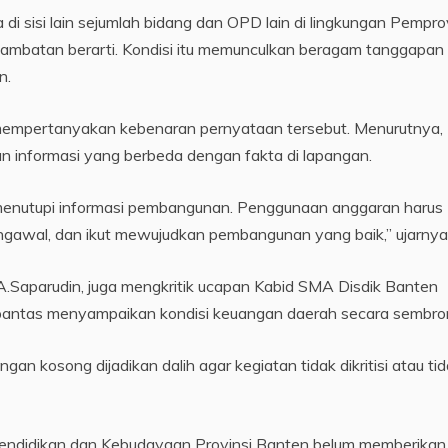
a di sisi lain sejumlah bidang dan OPD lain di lingkungan Pempro
hambatan berarti. Kondisi itu memunculkan beragam tanggapan 
n.
, mempertanyakan kebenaran pernyataan tersebut. Menurutnya,
n informasi yang berbeda dengan fakta di lapangan.
menutupi informasi pembangunan. Penggunaan anggaran harus
ngawal, dan ikut mewujudkan pembangunan yang baik,” ujarnya
 A.Saparudin, juga mengkritik ucapan Kabid SMA Disdik Banten
k pantas menyampaikan kondisi keuangan daerah secara sembro
gan kosong dijadikan dalih agar kegiatan tidak dikritisi atau ti
 Pendidikan dan Kebudayaan Provinsi Banten belum memberikan