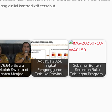
g dinilai kontradiktif tersebut.
Agustus 2024,
76.645 Siswa
Tingkat
Gubernur Banten
ekolah Swasta di
Pengangguran
Serahkan Buku
Banten Menjadi…
Terbuka Provinsi…
Tabungan Program…