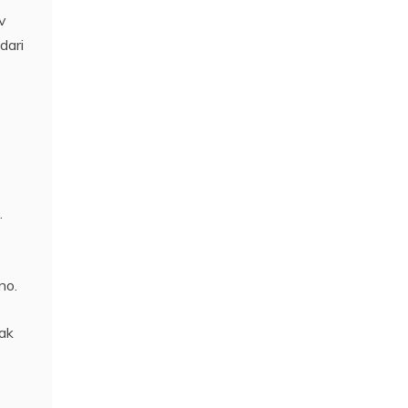
v
dari
.
no.
dak