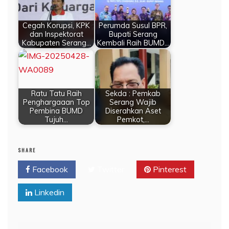
Cegah Korupsi, KPK
Perumda Susul BPR,
dan Inspektorat
Bupati Serang
Kabupaten Serang…
Kembali Raih BUMD…
Ratu Tatu Raih
Sekda : Pemkab
Penghargaaan Top
Serang Wajib
Pembina BUMD
Diserahkan Aset
Tujuh…
Pemkot,…
SHARE
Facebook
Twitter
Pinterest
Linkedin