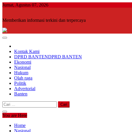
Skip
Jumat, Agustus 07, 2026
to
content
Memberikan informasi terkini dan terpercaya
Kontak Kami
DPRD BANTEN
DPRD BANTEN
Ekonomi
Nasional
Hukum
Olah raga
Politik
Advertorial
Banten
Cari
untuk:
You are Here
Home
Nasional