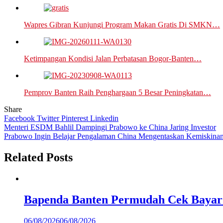
Wapres Gibran Kunjungi Program Makan Gratis Di SMKN…
Ketimpangan Kondisi Jalan Perbatasan Bogor-Banten…
Pemprov Banten Raih Penghargaan 5 Besar Peningkatan…
Share
Facebook
Twitter
Pinterest
Linkedin
Navigasi
Menteri ESDM Bahlil Dampingi Prabowo ke China Jaring Investor
Prabowo Ingin Belajar Pengalaman China Mengentaskan Kemiskina
pos
Related Posts
Bapenda Banten Permudah Cek Bayar 
06/08/2026
06/08/2026