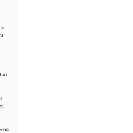
res
Al
atan
g
l,
vinsi