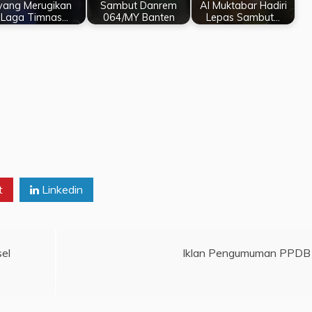
yang Merugikan
Sambut Danrem
Al Muktabar Hadiri
Laga Timnas…
064/MY Banten
Lepas Sambut…
t
Linkedin
sel
Iklan Pengumuman PPDB