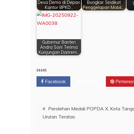
Desa Demo di Depan
Bongkar Sindikat
Kantor BPKD…
Penggelapan Mobil,…
Gubernur Banten
Andra Soni Terima
Kunjungan Danrem…
SHARE
Facebook
Twitter
Pinteres
Navigasi
Perolehan Medali POPDA X, Kota Tang
Urutan Teratas
pos