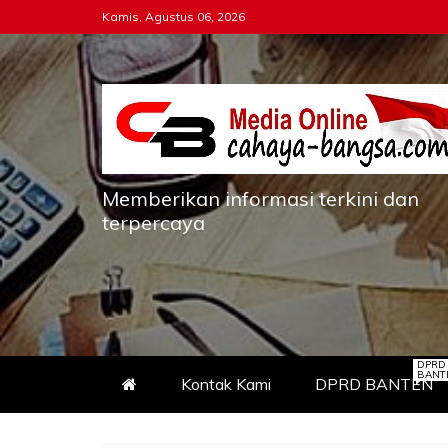
Skip
Kamis, Agustus 06, 2026
to
content
Memberikan informasi terkini dan
terpercaya
DPRD
BANT
Kontak Kami
DPRD BANTEN