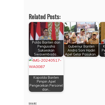
Related Posts:
Polda Banten dan
Pengusaha
Gubernur Banten
K
Sukseskan
Andra Soni Hadiri
P
Swasembada…
Apel Gelar Pasukan…
Kapolda Banten
Pimpin Apel
Pengecekan Personel
dan…
SHARE