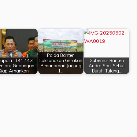
Polda Banten
apolri : 141.443
Laksanakan Gerakan
Gubernur Banten
ersonil Gabungan
Penanaman Jagung
Andra Soni Sebut
Siap Amankan…
1…
Buruh Tulang…