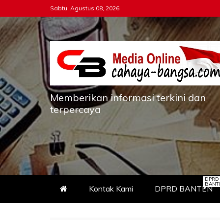
Skip
Sabtu, Agustus 08, 2026
to
content
Memberikan informasi terkini dan
terpercaya
DPRD
BANT
Kontak Kami
DPRD BANTEN