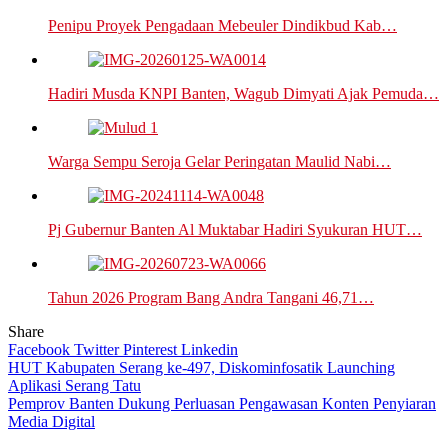
Penipu Proyek Pengadaan Mebeuler Dindikbud Kab…
Hadiri Musda KNPI Banten, Wagub Dimyati Ajak Pemuda…
Warga Sempu Seroja Gelar Peringatan Maulid Nabi…
Pj Gubernur Banten Al Muktabar Hadiri Syukuran HUT…
Tahun 2026 Program Bang Andra Tangani 46,71…
Share
Facebook
Twitter
Pinterest
Linkedin
Navigasi
HUT Kabupaten Serang ke-497, Diskominfosatik Launching
Aplikasi Serang Tatu
pos
Pemprov Banten Dukung Perluasan Pengawasan Konten Penyiaran
Media Digital