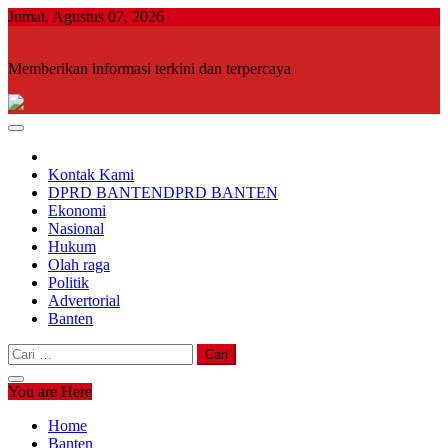
Skip
Jumat, Agustus 07, 2026
to
content
Memberikan informasi terkini dan terpercaya
Kontak Kami
DPRD BANTEN
DPRD BANTEN
Ekonomi
Nasional
Hukum
Olah raga
Politik
Advertorial
Banten
Cari
untuk:
You are Here
Home
Banten