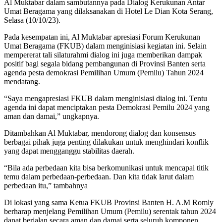
Al Muktabar dalam sambutannya pada Dialog Kerukunan Antar
Umat Beragama yang dilaksanakan di Hotel Le Dian Kota Serang,
Selasa (10/10/23).
Pada kesempatan ini, Al Muktabar apresiasi Forum Kerukunan
Umat Beragama (FKUB) dalam menginisiasi kegiatan ini. Selain
mempererat tali silaturahmi dialog ini juga memberikan dampak
positif bagi segala bidang pembangunan di Provinsi Banten serta
agenda pesta demokrasi Pemilihan Umum (Pemilu) Tahun 2024
mendatang.
“Saya mengapresiasi FKUB dalam menginisiasi dialog ini. Tentu
agenda ini dapat menciptakan pesta Demokrasi Pemilu 2024 yang
aman dan damai,” ungkapnya.
Ditambahkan Al Muktabar, mendorong dialog dan konsensus
berbagai pihak juga penting dilakukan untuk menghindari konflik
yang dapat mengganggu stabilitas daerah.
“Bila ada perbedaan kita bisa berkomunikasi untuk mencapai titik
temu dalam perbedaan-perbedaan. Dan kita tidak larut dalam
perbedaan itu,” tambahnya
Di lokasi yang sama Ketua FKUB Provinsi Banten H. A.M Romly
berharap menjelang Pemilihan Umum (Pemilu) serentak tahun 2024
dapat berjalan secara aman dan damai serta seluruh komponen