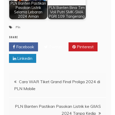
PLN Banten Pastikan
Pasokan Listrik
PLN Banten Bina Tim
Selama Lebaran
Voli Putri SMK-SMA
2024 Aman
PGRI 109 Tangerang
Pln
SHARE
Facebook
Twitter
Pinterest
Linkedin
Navigasi
Cara WAR Tiket Grand Final Proliga 2024 di
PLN Mobile
pos
PLN Banten Pastikan Pasokan Listrik ke GIIAS
2024 Tanpa Kedip