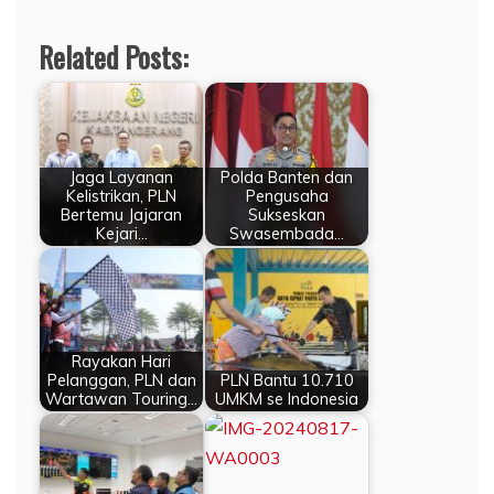
Related Posts:
Jaga Layanan
Polda Banten dan
Kelistrikan, PLN
Pengusaha
Bertemu Jajaran
Sukseskan
Kejari…
Swasembada…
Rayakan Hari
Pelanggan, PLN dan
PLN Bantu 10.710
Wartawan Touring…
UMKM se Indonesia