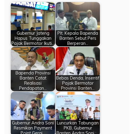
Gubernur Jateng
Plt. Kepala Bapenda
Hapus Tunggakan
Banten Sebut Pers
Pajak Bermotor Ikuti…
Berperan…
Bapenda Provinsi
Banten Catat
Bebas Denda, Insentif
Realisasi
Pajak Bermotor
Pendapatan…
Provinsi Banten…
Gubernur Andra Soni
Luncurkan Tabungan
Resmikan Payment
PKB, Gubernur
Point Gerai…
Banten Andra Soni :…