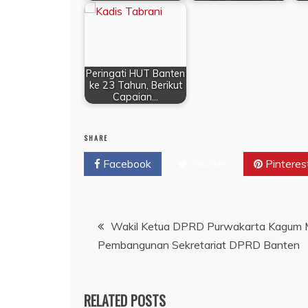
Peringati HUT Banten
ke 23 Tahun, Berikut
Capaian…
SHARE
Facebook
Twitter
Pinteres
Navigasi
Wakil Ketua DPRD Purwakarta Kagum M
Pembangunan Sekretariat DPRD Banten
pos
RELATED POSTS