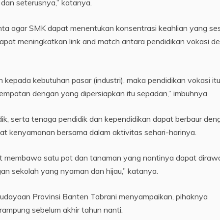
dan seterusnya,” katanya.
nta agar SMK dapat menentukan konsentrasi keahlian yang se
dapat meningkatkan link and match antara pendidikan vokasi d
epada kebutuhan pasar (industri), maka pendidikan vokasi it
nempatan dengan yang dipersiapkan itu sepadan,” imbuhnya.
dik, serta tenaga pendidik dan kependidikan dapat berbaur den
at kenyamanan bersama dalam aktivitas sehari-harinya.
pat membawa satu pot dan tanaman yang nantinya dapat dirawa
gan sekolah yang nyaman dan hijau,” katanya.
budayaan Provinsi Banten Tabrani menyampaikan, pihaknya
ampung sebelum akhir tahun nanti.