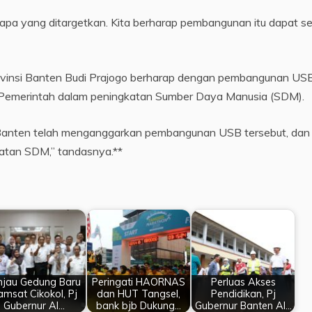
apa yang ditargetkan. Kita berharap pembangunan itu dapat se
vinsi Banten Budi Prajogo berharap dengan pembangunan US
a Pemerintah dalam peningkatan Sumber Daya Manusia (SDM).
Banten telah menganggarkan pembangunan USB tersebut, dan
katan SDM,” tandasnya.**
njau Gedung Baru
Peringati HAORNAS
Perluas Akses
amsat Cikokol, Pj
dan HUT Tangsel,
Pendidikan, Pj
Gubernur Al…
bank bjb Dukung…
Gubernur Banten Al…