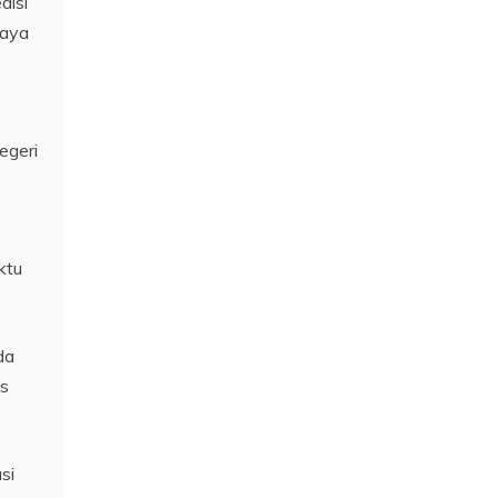
disi
paya
egeri
ktu
da
is
si