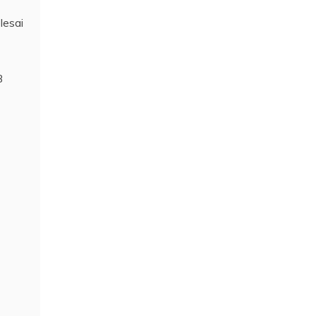
lesai
B