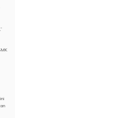
,”
 SMK
ini
tan