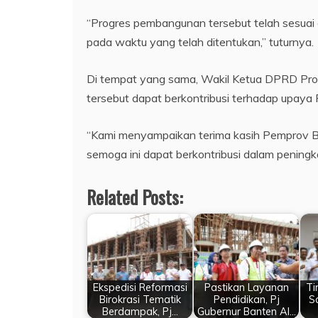
“Progres pembangunan tersebut telah sesuai 
pada waktu yang telah ditentukan,” tuturnya.
Di tempat yang sama, Wakil Ketua DPRD Pro
tersebut dapat berkontribusi terhadap upay
“Kami menyampaikan terima kasih Pemprov 
semoga ini dapat berkontribusi dalam pening
Related Posts:
Ekspedisi Reformasi
Pastikan Layanan
Ti
Birokrasi Tematik
Pendidikan, Pj
S
Berdampak, Pj…
Gubernur Banten Al…