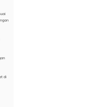
suai
engan
u
gan
t di