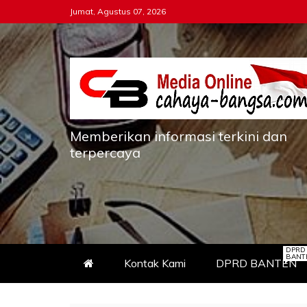
Skip
Jumat, Agustus 07, 2026
to
content
Memberikan informasi terkini dan
terpercaya
DPRD
BANT
Kontak Kami
DPRD BANTEN