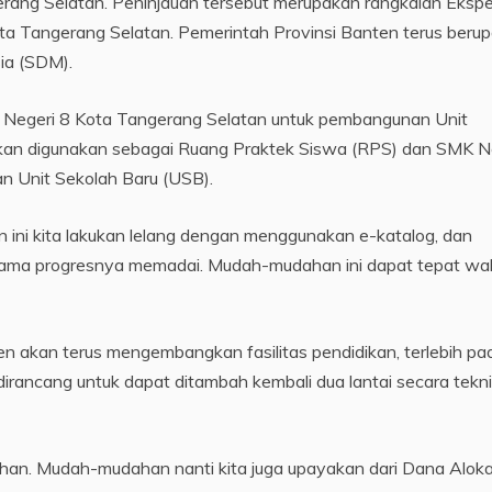
rang Selatan. Peninjauan tersebut merupakan rangkaian Ekspe
ta Tangerang Selatan. Pemerintah Provinsi Banten terus beru
ia (SDM).
K Negeri 8 Kota Tangerang Selatan untuk pembangunan Unit
akan digunakan sebagai Ruang Praktek Siswa (RPS) dan SMK N
 Unit Sekolah Baru (USB).
ini kita lakukan lelang dengan menggunakan e-katalog, dan
ersama progresnya memadai. Mudah-mudahan ini dapat tepat wa
 akan terus mengembangkan fasilitas pendidikan, terlebih pa
irancang untuk dapat ditambah kembali dua lantai secara tekn
ahan. Mudah-mudahan nanti kita juga upayakan dari Dana Aloka