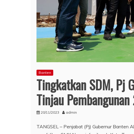
Banten
Tingkatkan SDM, Pj 
Tinjau Pembangunan 
20/11/2023
admin
TANGSEL – Penjabat (Pj) Gubernur Banten A