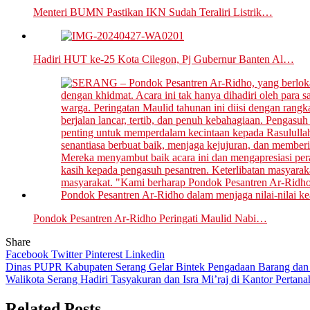
Menteri BUMN Pastikan IKN Sudah Teraliri Listrik…
Hadiri HUT ke-25 Kota Cilegon, Pj Gubernur Banten Al…
Pondok Pesantren Ar-Ridho Peringati Maulid Nabi…
Share
Facebook
Twitter
Pinterest
Linkedin
Navigasi
Dinas PUPR Kabupaten Serang Gelar Bintek Pengadaan Barang dan 
Walikota Serang Hadiri Tasyakuran dan Isra Mi’raj di Kantor Pertan
pos
Related Posts