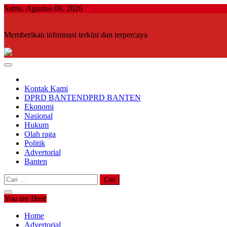
Skip
Sabtu, Agustus 08, 2026
to
content
Memberikan informasi terkini dan terpercaya
Kontak Kami
DPRD BANTEN
DPRD BANTEN
Ekonomi
Nasional
Hukum
Olah raga
Politik
Advertorial
Banten
Cari
untuk:
You are Here
Home
Advertorial