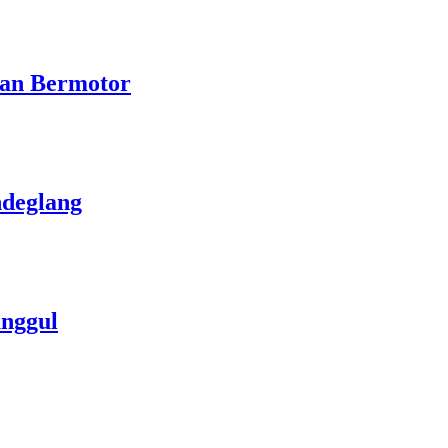
aan Bermotor
ndeglang
unggul