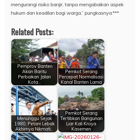
mengurangi risiko banjir, tanpa mengabaikan aspek
hukum dan keadilan bagi warga,” pungkasnya.***
Related Posts:
Pemprov Banten
Akan Bantu
Pemkot Serang
Perbaikan Jalan
Percepat Normalisasi
Kota…
Kanal Banten Lama
Pemkot Serang
Menunggu Sejak
Tertibkan Bangunan
1980, Petani Lebak
Liar Kali Kroya
Akhirnya Nikmati…
Kasemen