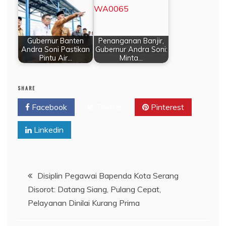
Gubernur Banten
Penanganan Banjir,
Andra Soni Pastikan
Gubernur Andra Soni:
Pintu Air…
Minta…
SHARE
Facebook
Twitter
Pinterest
Linkedin
Navigasi
Disiplin Pegawai Bapenda Kota Serang
Disorot: Datang Siang, Pulang Cepat,
pos
Pelayanan Dinilai Kurang Prima