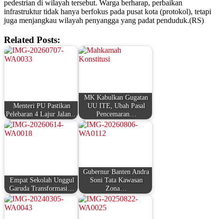
pedestrian di wilayah tersebut. Warga berharap, perbaikan
infrastruktur tidak hanya berfokus pada pusat kota (protokol), tetapi
juga menjangkau wilayah penyangga yang padat penduduk.(RS)
Related Posts:
MK Kabulkan Gugatan
Menteri PU Pastikan
UU ITE, Ubah Pasal
Pelebaran 4 Lajur Jalan…
Pencemaran…
Gubernur Banten Andra
Empat Sekolah Unggul
Soni Tata Kawasan
Garuda Transformasi…
Zona…