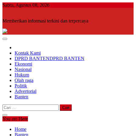
Skip
Sabtu, Agustus 08, 2026
to
content
Memberikan informasi terkini dan terpercaya
Kontak Kami
DPRD BANTEN
DPRD BANTEN
Ekonomi
Nasional
Hukum
Olah raga
Politik
Advertorial
Banten
Cari
untuk:
You are Here
Home
Banten