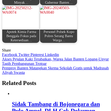
Minyak…
Gubernur Banten…
Apotek Kimia Farma
Personel Polsek Kopo
Benggala Fokus pada
Polres Serang Bantu
Ketersediaan…
Warga…
Share
Facebook
Twitter
Pinterest
Linkedin
Navigasi
Akses Pejalan Kaki Terabaikan, Warga Jalan Banten Lopang-Unyur
Tagih Pembangunan Trotoar
pos
Pemprov Banten Matangkan Skema Sekolah Gratis untuk Madrasah
Aliyah Swasta
Related Posts
Sidak Tambang di Bojonegara dan
Pulo Ampel, DLH Cek Dokumen