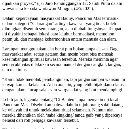
dijadikan proyek,” ujar Jaro Panunggangan 12, Saudi Putra dalam
wawancara kepada wartawan Minggu, (4/5/2025).
Dalam kepercayaan masyarakat Baduy, Pancuran Mas termasuk
dalam kategori “Cilarangan” artinya kawasan yang tidak boleh
dibongkar, disentuh sembarangan, atau diubah fungsinya. Tempat
ini diyakini sebagai lokasi para leluhur bermeditasi, memohon
petunjuk, dan menjaga keharmonisan antara manusia dan alam.
Larangan menggunakan alat berat pun bukan tanpa alasan. Bagi
masyarakat adat, setiap getaran dari mesin berat bisa merusak
keseimbangan spiritual kawasan tersebut. Mereka meminta agar
semua aktivitas dilakukan secara manual dengan cangkul, tangan,
dan niat tulus.
“Kami tidak menolak pembangunan, tapi jangan sampai warisan ini
lenyap karena kelalaian. Ada cara lain, yang lebih bijak dan selaras
dengan alam,” ucap salah satu warga adat yang ikut mendampingi.
Lebih jauh, legenda tentang “Ci Banten” juga menyelimuti kisah
Pancuran Mas. Disebutkan bahwa dahulu tujuh orang sakti datang
ke wilayah ini untuk melakukan ritual selamatan. Namun niat
mereka dihentikan oleh ‘saba kingking’ tanda gaib yang dipercaya
berasal dari roh penjaga kawasan tersebut.