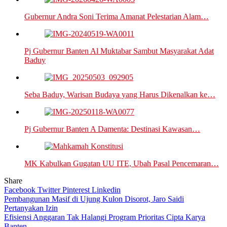
Gubernur Andra Soni Terima Amanat Pelestarian Alam…
Pj Gubernur Banten Al Muktabar Sambut Masyarakat Adat
Baduy
Seba Baduy, Warisan Budaya yang Harus Dikenalkan ke…
Pj Gubernur Banten A Damenta: Destinasi Kawasan…
MK Kabulkan Gugatan UU ITE, Ubah Pasal Pencemaran…
Share
Facebook
Twitter
Pinterest
Linkedin
Navigasi
Pembangunan Masif di Ujung Kulon Disorot, Jaro Saidi
Pertanyakan Izin
pos
Efisiensi Anggaran Tak Halangi Program Prioritas Cipta Karya
Banten