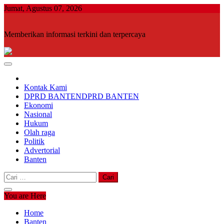
Skip
Jumat, Agustus 07, 2026
to
content
Memberikan informasi terkini dan terpercaya
Kontak Kami
DPRD BANTEN
DPRD BANTEN
Ekonomi
Nasional
Hukum
Olah raga
Politik
Advertorial
Banten
Cari
untuk:
You are Here
Home
Banten