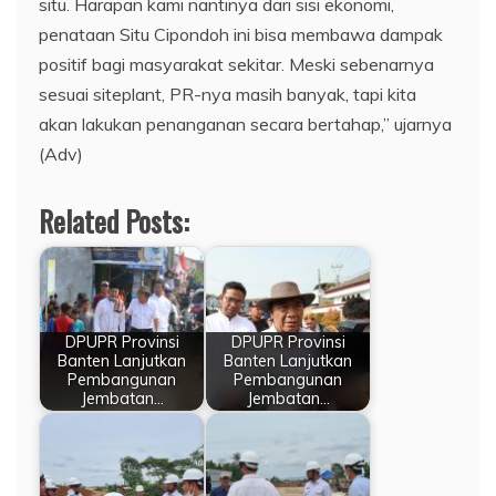
situ. Harapan kami nantinya dari sisi ekonomi,
penataan Situ Cipondoh ini bisa membawa dampak
positif bagi masyarakat sekitar. Meski sebenarnya
sesuai siteplant, PR-nya masih banyak, tapi kita
akan lakukan penanganan secara bertahap,” ujarnya
(Adv)
Related Posts:
DPUPR Provinsi
DPUPR Provinsi
Banten Lanjutkan
Banten Lanjutkan
Pembangunan
Pembangunan
Jembatan…
Jembatan…