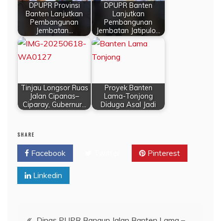
DPUPR Provinsi
DPUPR Banten
Banten Lanjutkan
Lanjutkan
Pembangunan
Pembangunan
Jembatan…
Jembatan Jatipulo…
Tinjau Longsor Ruas
Proyek Banten
Jalan Cipanas–
Lama-Tonjong
Ciparay, Gubernur…
Diduga Asal Jadi
SHARE
Facebook
Twitter
Pinterest
Linkedin
Navigasi
Dinas PUPR Bangun Jalan Banten Lama –