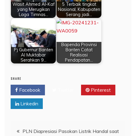
Wasit Ahmed Al-Kaf
5 Terbaik tingkat
yang Merugikan
Nasional, Kabupaten
Laga Timnas…
Serang jadi…
Bapenda Provinsi
Pj Gubernur Banten
Banten Catat
Al Muktabar
Realisasi
Serahkan 9…
Pendapatan…
SHARE
Facebook
Twitter
Pinterest
Linkedin
Navigasi
PLN Diapresiasi Pasokan Listrik Handal saat