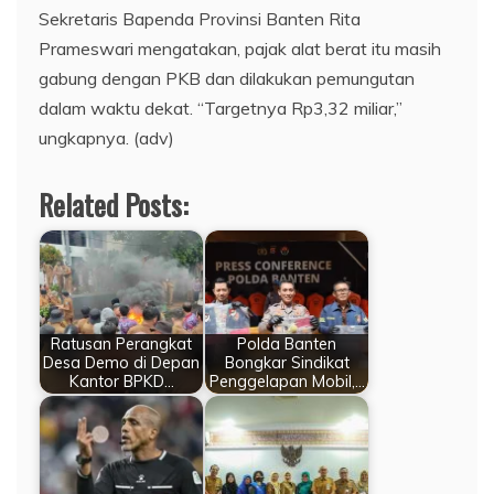
Sekretaris Bapenda Provinsi Banten Rita
Prameswari mengatakan, pajak alat berat itu masih
gabung dengan PKB dan dilakukan pemungutan
dalam waktu dekat. “Targetnya Rp3,32 miliar,”
ungkapnya. (adv)
Related Posts:
Ratusan Perangkat
Polda Banten
Desa Demo di Depan
Bongkar Sindikat
Kantor BPKD…
Penggelapan Mobil,…