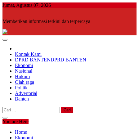
Skip
Jumat, Agustus 07, 2026
to
content
Memberikan informasi terkini dan terpercaya
Kontak Kami
DPRD BANTEN
DPRD BANTEN
Ekonomi
Nasional
Hukum
Olah raga
Politik
Advertorial
Banten
Cari
untuk:
You are Here
Home
Ekonomi