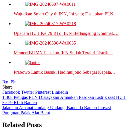
Wujudkan Smart City di IKN, Ini yang Disiapkan PLN
Upacara HUT Ke-79 RI di IKN Berlangsung Khidmat,…
Menteri BUMN Pastikan IKN Sudah Teraliri Listrik…
Prabowo Lantik Basuki Hadimuljono Sebagai Kepala…
Ikn
,
Pln
Share
Facebook
Twitter
Pinterest
Linkedin
Navigasi
1.368 Petugas PLN Disiagakan Amankan Pasokan Listrik saat HUT
ke-79 RI di Banten
pos
Jalankan Amanat Undang Undang, Bapenda Banten Inovasi
Pungutan Pajak Alat Berat
Related Posts