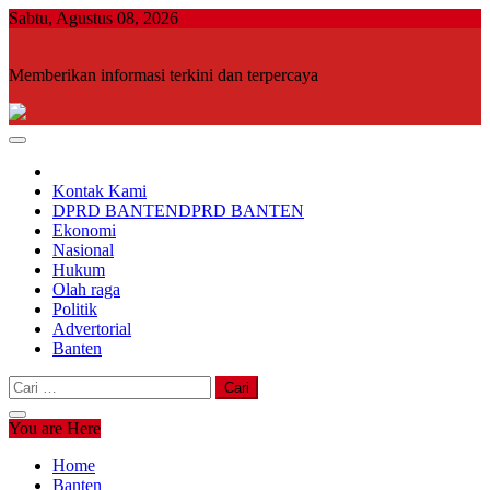
Skip
Sabtu, Agustus 08, 2026
to
content
Memberikan informasi terkini dan terpercaya
Kontak Kami
DPRD BANTEN
DPRD BANTEN
Ekonomi
Nasional
Hukum
Olah raga
Politik
Advertorial
Banten
Cari
untuk:
You are Here
Home
Banten