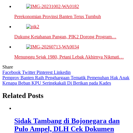
Perekonomian Provinsi Banten Terus Tumbuh
Dukung Ketahanan Pangan, PIK2 Dorong Program…
Menunggu Sejak 1980, Petani Lebak Akhirnya Nikmati…
Share
Facebook
Twitter
Pinterest
Linkedin
Navigasi
Pemprov Banten Raih Penghargaan Tematik Pemenuhan Hak Anak
Kenapa Beban KPU Seringkakali Di Berikan pada Kades
pos
Related Posts
Sidak Tambang di Bojonegara dan
Pulo Ampel, DLH Cek Dokumen