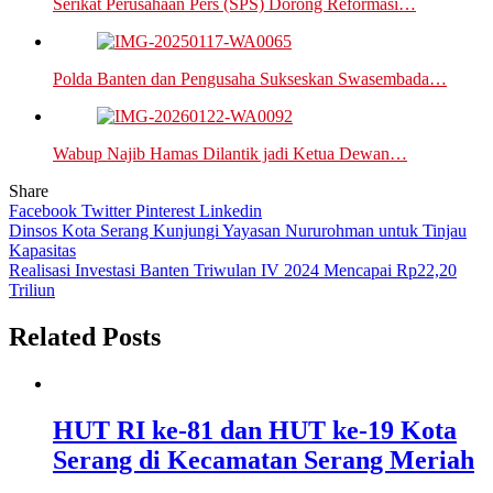
Serikat Perusahaan Pers (SPS) Dorong Reformasi…
Polda Banten dan Pengusaha Sukseskan Swasembada…
Wabup Najib Hamas Dilantik jadi Ketua Dewan…
Share
Facebook
Twitter
Pinterest
Linkedin
Navigasi
Dinsos Kota Serang Kunjungi Yayasan Nururohman untuk Tinjau
Kapasitas
pos
Realisasi Investasi Banten Triwulan IV 2024 Mencapai Rp22,20
Triliun
Related Posts
HUT RI ke-81 dan HUT ke-19 Kota
Serang di Kecamatan Serang Meriah