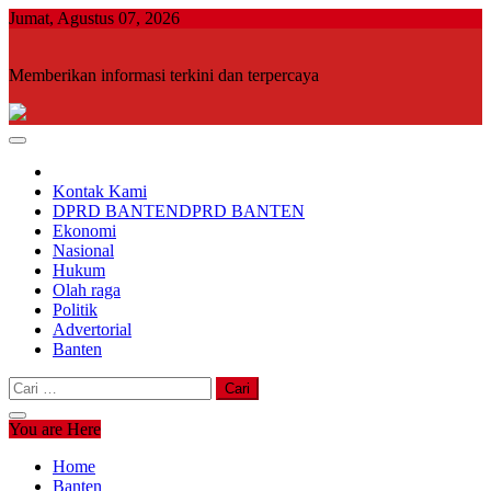
Skip
Jumat, Agustus 07, 2026
to
content
Memberikan informasi terkini dan terpercaya
Kontak Kami
DPRD BANTEN
DPRD BANTEN
Ekonomi
Nasional
Hukum
Olah raga
Politik
Advertorial
Banten
Cari
untuk:
You are Here
Home
Banten