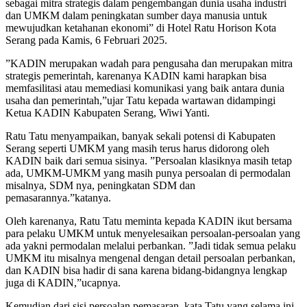
sebagai mitra strategis dalam pengembangan dunia usaha industri
dan UMKM dalam peningkatan sumber daya manusia untuk
mewujudkan ketahanan ekonomi” di Hotel Ratu Horison Kota
Serang pada Kamis, 6 Februari 2025.
”KADIN merupakan wadah para pengusaha dan merupakan mitra
strategis pemerintah, karenanya KADIN kami harapkan bisa
memfasilitasi atau memediasi komunikasi yang baik antara dunia
usaha dan pemerintah,”ujar Tatu kepada wartawan didampingi
Ketua KADIN Kabupaten Serang, Wiwi Yanti.
Ratu Tatu menyampaikan, banyak sekali potensi di Kabupaten
Serang seperti UMKM yang masih terus harus didorong oleh
KADIN baik dari semua sisinya. ”Persoalan klasiknya masih tetap
ada, UMKM-UMKM yang masih punya persoalan di permodalan
misalnya, SDM nya, peningkatan SDM dan
pemasarannya.”katanya.
Oleh karenanya, Ratu Tatu meminta kepada KADIN ikut bersama
para pelaku UMKM untuk menyelesaikan persoalan-persoalan yang
ada yakni permodalan melalui perbankan. ”Jadi tidak semua pelaku
UMKM itu misalnya mengenal dengan detail persoalan perbankan,
dan KADIN bisa hadir di sana karena bidang-bidangnya lengkap
juga di KADIN,”ucapnya.
Kemudian dari sisi persoalan pemasaran, kata Tatu yang selama ini