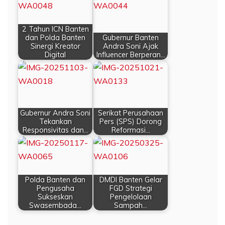
2 Tahun ICN Banten
dan Polda Banten
Gubernur Banten
Sinergi Kreator
Andra Soni Ajak
Digital
Influencer Berperan…
Gubernur Andra Soni
Serikat Perusahaan
Tekankan
Pers (SPS) Dorong
Responsivitas dan…
Reformasi…
Polda Banten dan
DMDI Banten Gelar
Pengusaha
FGD Strategi
Sukseskan
Pengelolaan
Swasembada…
Sampah…