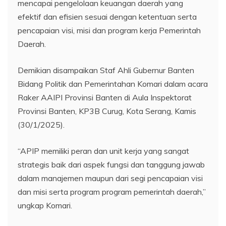
mencapai pengelolaan keuangan daerah yang
efektif dan efisien sesuai dengan ketentuan serta
pencapaian visi, misi dan program kerja Pemerintah
Daerah.
Demikian disampaikan Staf Ahli Gubernur Banten
Bidang Politik dan Pemerintahan Komari dalam acara
Raker AAIPI Provinsi Banten di Aula Inspektorat
Provinsi Banten, KP3B Curug, Kota Serang, Kamis
(30/1/2025).
“APIP memiliki peran dan unit kerja yang sangat
strategis baik dari aspek fungsi dan tanggung jawab
dalam manajemen maupun dari segi pencapaian visi
dan misi serta program program pemerintah daerah,”
ungkap Komari.