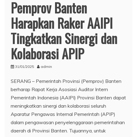
Pemprov Banten
Harapkan Raker AAIPI
Tingkatkan Sinergi dan
Kolaborasi APIP
31/01/2025
admin
SERANG – Pemerintah Provinsi (Pemprov) Banten
berharap Rapat Kerja Asosiasi Auditor Intern
Pemerintah Indonesia (AAIPI) Provinsi Banten dapat
meningkatkan sinergi dan kolaborasi seluruh
Aparatur Pengawas Internal Pemerintah (APIP)
dalam pengawasan penyelenggaraan pemerintahan
daerah di Provinsi Banten. Tujuannya, untuk