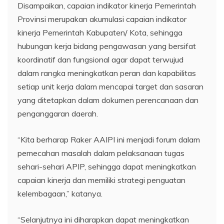
Disampaikan, capaian indikator kinerja Pemerintah
Provinsi merupakan akumulasi capaian indikator
kinerja Pemerintah Kabupaten/ Kota, sehingga
hubungan kerja bidang pengawasan yang bersifat
koordinatif dan fungsional agar dapat terwujud
dalam rangka meningkatkan peran dan kapabilitas
setiap unit kerja dalam mencapai target dan sasaran
yang ditetapkan dalam dokumen perencanaan dan
penganggaran daerah.
“Kita berharap Raker AAIPI ini menjadi forum dalam
pemecahan masalah dalam pelaksanaan tugas
sehari-sehari APIP, sehingga dapat meningkatkan
capaian kinerja dan memiliki strategi penguatan
kelembagaan,” katanya.
“Selanjutnya ini diharapkan dapat meningkatkan