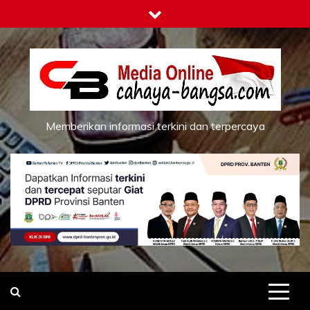
Skip
to
content
Memberikan informasi terkini dan terpercaya