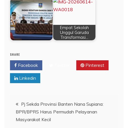
Empat Sekolah
Unggul Garuda
Transformasi…
SHARE
Facebook
Twitter
Pinterest
Linkedin
Navigasi
Pj Sekda Provinsi Banten Nana Supiana:
BPR/BPRS Harus Permudah Pelayanan
pos
Masyarakat Kecil