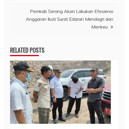
Pemkab Serang Akan Lakukan Efesiensi
Anggaran Ikuti Surat Edaran Mendagri dan
Menkeu
RELATED POSTS