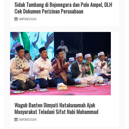
Sidak Tambang di Bojonegara dan Pulo Ampel, DLH
Cek Dokumen Perizinan Perusahaan
08/08/2026
Wagub Banten Dimyati Natakusumah Ajak
Masyarakat Teladani Sifat Nabi Muhammad
08/08/2026