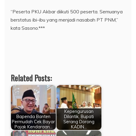
“Peserta PKU Akbar diikuti 500 peserta. Semuanya
berstatus ibi-ibu yang menjadi nasabah PT PNM,”
kata Sasono.***
Related Posts:
Kepengurusan
Bapenda Banten
Dilantik, Bupati
Permudah Cek Bayar
Serang Dorong
Pajak Kendaraan…
KADIN…