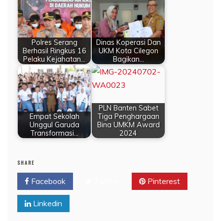
Polres Serang
Dinas Koperasi Dan
Berhasil Ringkus 16
UKM Kota Cilegon
Pelaku Kejahatan…
Bagikan…
PLN Banten Sabet
Empat Sekolah
Tiga Penghargaan
Unggul Garuda
Bina UMKM Award
Transformasi…
2024
SHARE
Facebook
Twitter
Pinterest
Linkedin