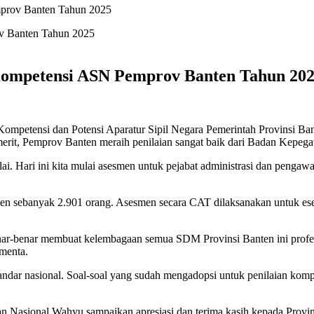
prov Banten Tahun 2025
Kompetensi ASN Pemprov Banten Tahun 20
mpetensi dan Potensi Aparatur Sipil Negara Pemerintah Provinsi B
merit, Pemprov Banten meraih penilaian sangat baik dari Badan Kepe
ai. Hari ini kita mulai asesmen untuk pejabat administrasi dan pengaw
 sebanyak 2.901 orang. Asesmen secara CAT dilaksanakan untuk eselo
enar-benar membuat kelembagaan semua SDM Provinsi Banten ini profes
amenta.
ndar nasional. Soal-soal yang sudah mengadopsi untuk penilaian kompe
n Nasional Wahyu sampaikan apresiasi dan terima kasih kepada Provi