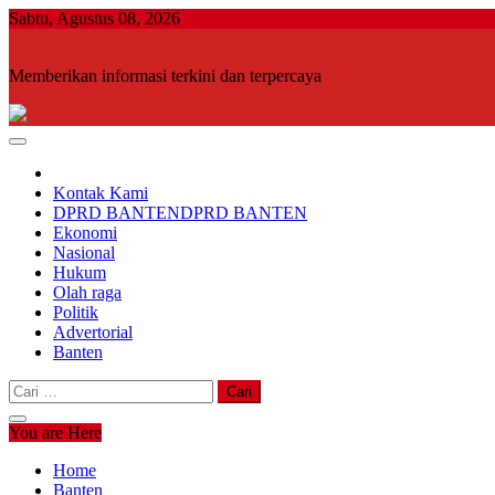
Skip
Sabtu, Agustus 08, 2026
to
content
Memberikan informasi terkini dan terpercaya
Kontak Kami
DPRD BANTEN
DPRD BANTEN
Ekonomi
Nasional
Hukum
Olah raga
Politik
Advertorial
Banten
Cari
untuk:
You are Here
Home
Banten