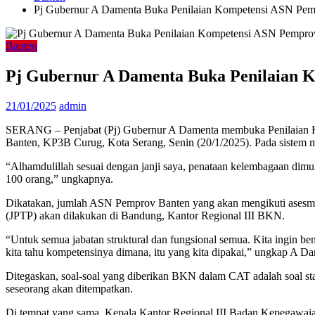
Pj Gubernur A Damenta Buka Penilaian Kompetensi ASN Pem
Banten
Pj Gubernur A Damenta Buka Penilaian 
21/01/2025
admin
SERANG – Penjabat (Pj) Gubernur A Damenta membuka Penilaian Ko
Banten, KP3B Curug, Kota Serang, Senin (20/1/2025). Pada sistem 
“Alhamdulillah sesuai dengan janji saya, penataan kelembagaan dimul
100 orang,” ungkapnya.
Dikatakan, jumlah ASN Pemprov Banten yang akan mengikuti asesmen
(JPTP) akan dilakukan di Bandung, Kantor Regional III BKN.
“Untuk semua jabatan struktural dan fungsional semua. Kita ingin b
kita tahu kompetensinya dimana, itu yang kita dipakai,” ungkap A D
Ditegaskan, soal-soal yang diberikan BKN dalam CAT adalah soal sta
seseorang akan ditempatkan.
Di tempat yang sama, Kepala Kantor Regional III Badan Kepegawaia