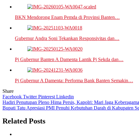
BKN Mendorong Enam Pemda di Provinsi Banten…
Gubernur Andra Soni Tekankan Responsivitas dan…
Pj Gubernur Banten A Damenta Lantik Pj Sekda dan…
Pj Gubernur A Damenta: Performa Bank Banten Semakin…
Share
Facebook
Twitter
Pinterest
Linkedin
Navigasi
Hadiri Penutupan Pleno Hima Persis, Kapolri: Mari Jaga Keberaga
Bupati Tatu Apresiasi PMI Penuhi Kebutuhan Darah di Kabupaten S
pos
Related Posts