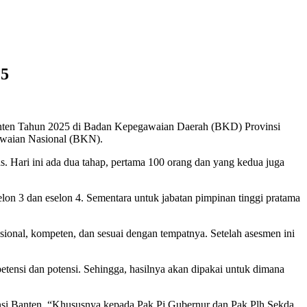
25
anten Tahun 2025 di Badan Kepegawaian Daerah (BKD) Provinsi
gawaian Nasional (BKN).
as. Hari ini ada dua tahap, pertama 100 orang dan yang kedua juga
n 3 dan eselon 4. Sementara untuk jabatan pimpinan tinggi pratama
ional, kompeten, dan sesuai dengan tempatnya. Setelah asesmen ini
tensi dan potensi. Sehingga, hasilnya akan dipakai untuk dimana
nsi Banten. “Khususnya kepada Pak Pj Gubernur dan Pak Plh Sekda,