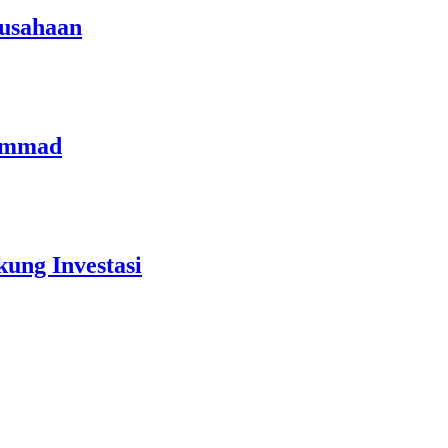
rusahaan
hammad
ung Investasi