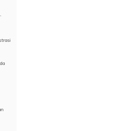
”
trasi
ada
an