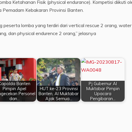
mba Ketahanan Fisik (physical endurance). Kompetisi diikuti ol
 Pemadam Kebakaran Provinsi Banten.
 peserta lomba yang terdiri dari vertical rescue 2 orang, water
ang, dan physical endurence 2 orang,” jelasnya
Kapolda Banten
Pj Gubernur Al
Pimpin Apel
HUT ke-23 Provinsi
Muktabar Pimpin
ngecekan Personel
Banten, Al Muktabar
Upacara
dan…
Ajak Semua…
Pengibaran…