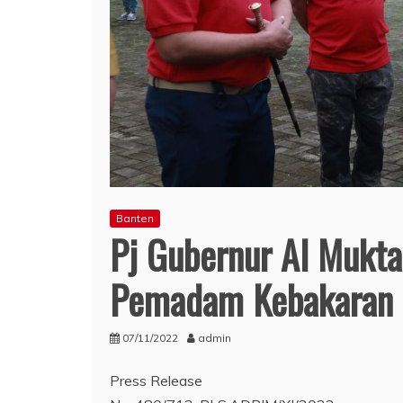
Banten
Pj Gubernur Al Mukt
Pemadam Kebakaran P
07/11/2022
admin
Press Release