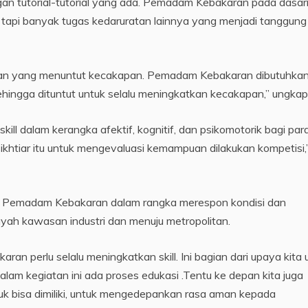
ngan tutorial-tutorial yang ada. Pemadam Kebakaran pada dasa
api banyak tugas kedaruratan lainnya yang menjadi tanggung
n yang menuntut kecakapan. Pemadam Kebakaran dibutuhka
sehingga dituntut untuk selalu meningkatkan kecakapan,” ungka
ill dalam kerangka afektif, kognitif, dan psikomotorik bagi par
khtiar itu untuk mengevaluasi kemampuan dilakukan kompetisi,
aya Pemadam Kebakaran dalam rangka merespon kondisi dan
yah kawasan industri dan menuju metropolitan.
n perlu selalu meningkatkan skill. Ini bagian dari upaya kita 
lam kegiatan ini ada proses edukasi .Tentu ke depan kita juga
uk bisa dimiliki, untuk mengedepankan rasa aman kepada