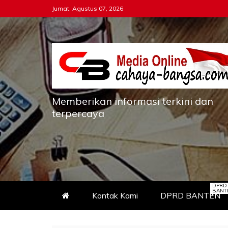
Skip
Jumat, Agustus 07, 2026
to
content
Memberikan informasi terkini dan
terpercaya
DPRD
BANT
Kontak Kami
DPRD BANTEN