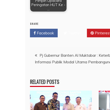
Pimpin Upacara
Peringatan HUT Ke -
…
SHARE
Facebook
Twitter
Pinteres
Navigasi
Pj Gubernur Banten Al Muktabar : Keter
Informasi Publik Modal Utama Pembangun
pos
RELATED POSTS