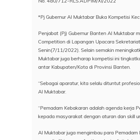
No. 480/712-RLS.ADPIM/XI/2022
*Pj Gubernur Al Muktabar Buka Kompetisi K
Penjabat (Pj) Gubernur Banten Al Muktabar 
Competition di Lapangan Upacara Sekretariat
Senin(7/11/2022). Selain semakin meningka
Muktabar juga berharap kompetisi ini tingk
antar Kabupaten/Kota di Provinsi Banten.
“Sebagai aparatur, kita selalu dituntut prof
Al Muktabar.
“Pemadam Kebakaran adalah agenda kerja Pe
kepada masyarakat dengan aturan dan skill u
Al Muktabar juga mengimbau para Pemadam 