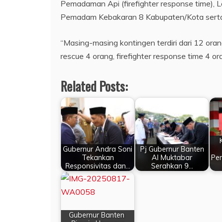
Pemadaman Api (firefighter response time), Lo
Pemadam Kebakaran 8 Kabupaten/Kota serta
“Masing-masing kontingen terdiri dari 12 orang
rescue 4 orang, firefighter response time 4 or
Related Posts:
Gubernur Andra Soni
Pj Gubernur Banten
Tekankan
Al Muktabar
Pe
Responsivitas dan…
Serahkan 9…
Gubernur Banten