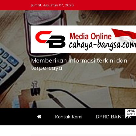
Skip
Jumat, Agustus 07, 2026
to
content
Memberikan informasi terkini dan
terpercaya
DPRD
BANT
Kontak Kami
DPRD BANTEN