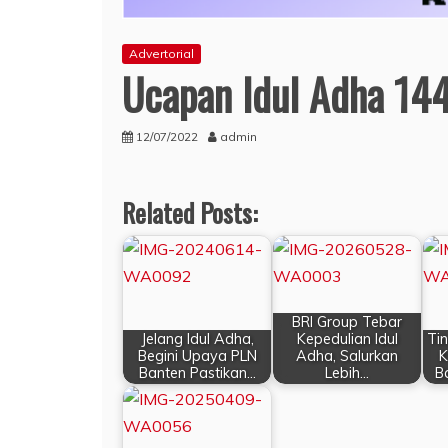
Advertorial
Ucapan Idul Adha 14
12/07/2022
admin
Related Posts:
BRI Group Tebar
Jelang Idul Adha,
Kepedulian Idul
Ti
Begini Upaya PLN
Adha, Salurkan
K
Banten Pastikan…
Lebih…
B