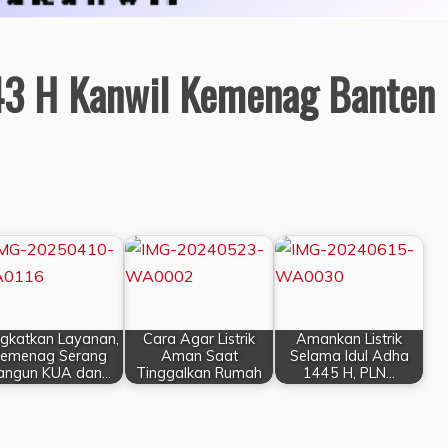
43 H Kanwil Kemenag Banten
ngkatkan Layanan,
Cara Agar Listrik
Amankan Listrik
emenag Serang
Aman Saat
Selama Idul Adha
angun KUA dan…
Tinggalkan Rumah
1445 H, PLN…