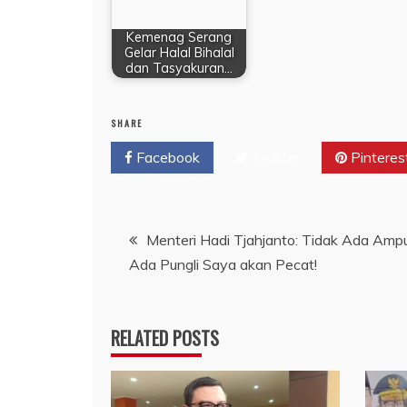
Kemenag Serang
Gelar Halal Bihalal
dan Tasyakuran…
SHARE
Facebook
Twitter
Pinteres
Navigasi
Menteri Hadi Tjahjanto: Tidak Ada Ampu
Ada Pungli Saya akan Pecat!
pos
RELATED POSTS