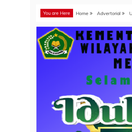
You are Here
Home
Advertorial
U