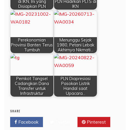
di IKN, Ini yang
PLN Hadirkan PLTS di
Disiapkan PLN
IKN
Perekonomian
Menunggu Sejak
Provinsi Banten Terus
1980, Petani Lebak
Tumbuh
Akhirnya Nikmati…
Pemkot Tangsel
PLN Diapresiasi
Cadangkan Dana
Pasokan Listrik
Transfer untuk
Handal saat
Infrastruktur
Upacara…
SHARE
Facebook
Twitter
Pinterest