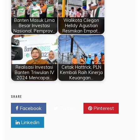
Banten Masuk Lima
Walikota Cilegon
Besar Investasi
Helldy Agustian
Nasional, Pemprov…
Resmikan Empat…
Realisasi Investasi
Cetak Hattrick, PLN
Banten Triwulan IV
Kembali Raih Kinerja
2024 Mencapai…
Keuangan…
SHARE
Facebook
Twitter
Pinterest
Linkedin