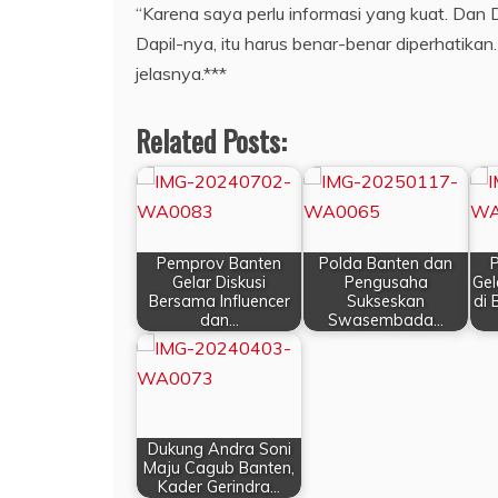
“Karena saya perlu informasi yang kuat. Da
Dapil-nya, itu harus benar-benar diperhatika
jelasnya.***
Related Posts:
Pemprov Banten
Polda Banten dan
Gelar Diskusi
Pengusaha
Gel
Bersama Influencer
Sukseskan
di
dan…
Swasembada…
Dukung Andra Soni
Maju Cagub Banten,
Kader Gerindra…