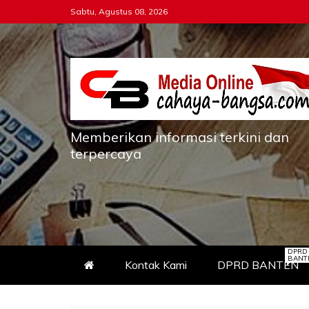
Skip
Sabtu, Agustus 08, 2026
to
content
Memberikan informasi terkini dan
terpercaya
DPRD
BANT
Kontak Kami
DPRD BANTEN