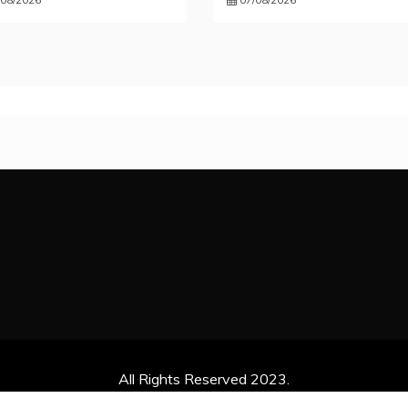
All Rights Reserved 2023.
ly powered by WordPress
|
Theme: Recent News by
Candid 