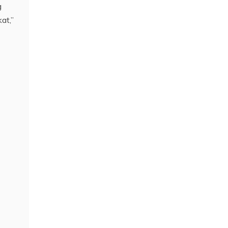
g
at,”