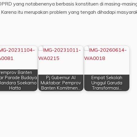
n DPRD yang notabenenya berbasis konstituen di masing-masin
n. Karena itu merupakan problem yang tengah dihadapi masyarak
Pemprov Banten
ar Parade Budaya
Pj Gubernur Al
Empat Sekolah
 Bandara Soekarno
Muktabar: Pemprov
Unggul Garuda
Hatta
Banten Komitmen…
Transformasi…