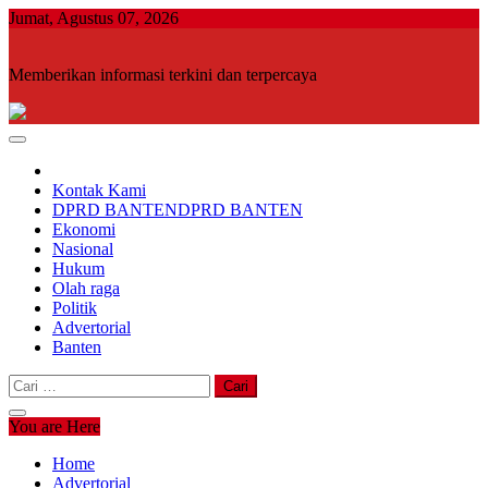
Skip
Jumat, Agustus 07, 2026
to
content
Memberikan informasi terkini dan terpercaya
Kontak Kami
DPRD BANTEN
DPRD BANTEN
Ekonomi
Nasional
Hukum
Olah raga
Politik
Advertorial
Banten
Cari
untuk:
You are Here
Home
Advertorial