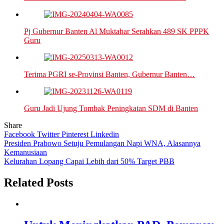
Pj Gubernur Banten Al Muktabar Serahkan 489 SK PPPK
Guru
Terima PGRI se-Provinsi Banten, Gubernur Banten…
Guru Jadi Ujung Tombak Peningkatan SDM di Banten
Share
Facebook
Twitter
Pinterest
Linkedin
Navigasi
Presiden Prabowo Setuju Pemulangan Napi WNA, Alasannya
Kemanusiaan
pos
Kelurahan Lopang Capai Lebih dari 50% Target PBB
Related Posts