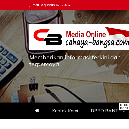
Skip
Jumat, Agustus 07, 2026
to
content
Memberikan informasi terkini dan
terpercaya
DPRD
BANT
Kontak Kami
DPRD BANTEN