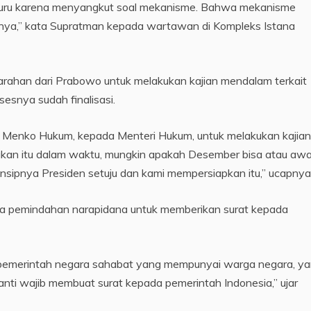
-buru karena menyangkut soal mekanisme. Bahwa mekanisme
s-nya,” kata Supratman kepada wartawan di Kompleks Istana
ahan dari Prabowo untuk melakukan kajian mendalam terkait
sesnya sudah finalisasi.
enko Hukum, kepada Menteri Hukum, untuk melakukan kajian
akukan itu dalam waktu, mungkin apakah Desember bisa atau awa
rinsipnya Presiden setuju dan kami mempersiapkan itu,” ucapnya
 pemindahan narapidana untuk memberikan surat kepada
uh pemerintah negara sahabat yang mempunyai warga negara, y
nanti wajib membuat surat kepada pemerintah Indonesia,” ujar