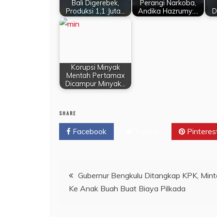
Bali Digerebek,
Perangi Narkoba,
Produksi 1,1 Juta…
Andika Hazrumy:…
D
Korupsi Minyak
Mentah Pertamax
Dicampur Minyak…
SHARE
Facebook
Twitter
Pinteres
Navigasi
Gubernur Bengkulu Ditangkap KPK, Mint
Ke Anak Buah Buat Biaya Pilkada
pos