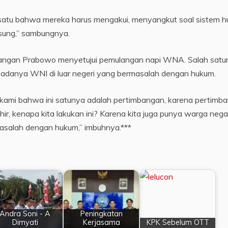
, satu bahwa mereka harus mengakui, menyangkut soal sistem 
gsung,” sambungnya.
bangan Prabowo menyetujui pemulangan napi WNA. Salah satu
n adanya WNI di luar negeri yang bermasalah dengan hukum.
kami bahwa ini satunya adalah pertimbangan, karena pertimb
hir, kenapa kita lakukan ini? Karena kita juga punya warga nega
masalah dengan hukum,” imbuhnya.***
Andra Soni - A
Peningkatan
Dimyati
Kerjasama
KPK Sebelum OTT