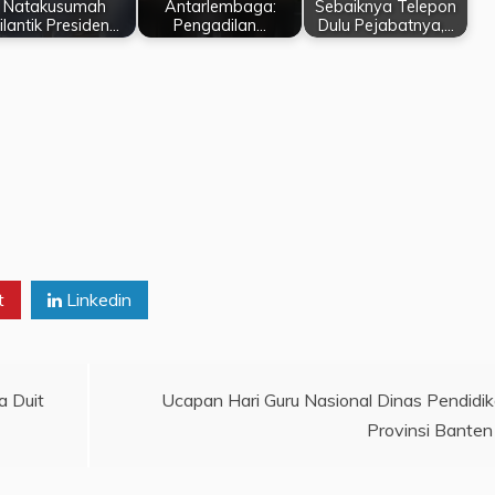
Natakusumah
Antarlembaga:
Sebaiknya Telepon
ilantik Presiden…
Pengadilan…
Dulu Pejabatnya,…
t
Linkedin
a Duit
Ucapan Hari Guru Nasional Dinas Pendidi
Provinsi Banten