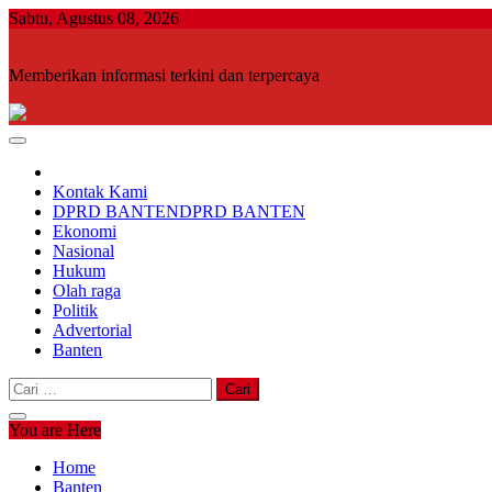
Skip
Sabtu, Agustus 08, 2026
to
content
Memberikan informasi terkini dan terpercaya
Kontak Kami
DPRD BANTEN
DPRD BANTEN
Ekonomi
Nasional
Hukum
Olah raga
Politik
Advertorial
Banten
Cari
untuk:
You are Here
Home
Banten