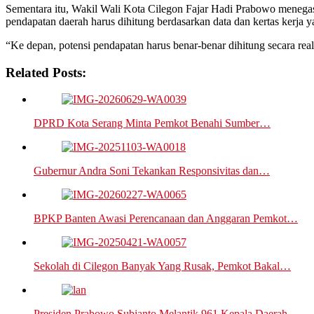
Sementara itu, Wakil Wali Kota Cilegon Fajar Hadi Prabowo menegask
pendapatan daerah harus dihitung berdasarkan data dan kertas kerja ya
“Ke depan, potensi pendapatan harus benar-benar dihitung secara reali
Related Posts:
DPRD Kota Serang Minta Pemkot Benahi Sumber…
Gubernur Andra Soni Tekankan Responsivitas dan…
BPKP Banten Awasi Perencanaan dan Anggaran Pemkot…
Sekolah di Cilegon Banyak Yang Rusak, Pemkot Bakal…
Presiden Prabowo Subianto Melantik 961 Kepala Daerah…