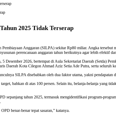
erserap
 Tahun 2025 Tidak Terserap
 Pembiayaan Anggaran (SILPA) sekitar Rp80 miliar. Angka tersebut m
usunan perencanaan anggaran tahun berikutnya agar lebih efektif dan
 5 Desember 2026, bertempat di Aula Sekretariat Daerah (Setda) Pemk
taris Daerah Kota Cilegon Ahmad Aziz Setia Ade Putra, serta seluruh 
culnya SILPA disebabkan oleh dua faktor utama, yakni pendapatan daer
rget, bahkan di atas 100 persen. Selain itu, belanja-belanja yang tida
 OPD sepanjang tahun 2025, termasuk mengidentifikasi program-program 
.
 OPD benar-benar tepat sasaran,” katanya.